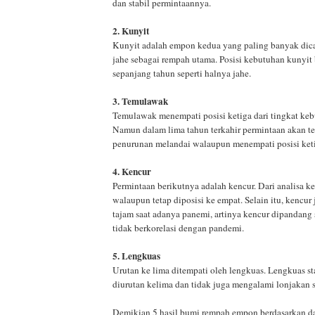
dan stabil permintaannya.
2. Kunyit
Kunyit adalah empon kedua yang paling banyak dica
jahe sebagai rempah utama. Posisi kebutuhan kunyit b
sepanjang tahun seperti halnya jahe.
3. Temulawak
Temulawak menempati posisi ketiga dari tingkat k
Namun dalam lima tahun terkahir permintaan akan 
penurunan melandai walaupun menempati posisi ket
4. Kencur
Permintaan berikutnya adalah kencur. Dari analisa k
walaupun tetap diposisi ke empat. Selain itu, kencur
tajam saat adanya panemi, artinya kencur dipandang
tidak berkorelasi dengan pandemi.
5. Lengkuas
Urutan ke lima ditempati oleh lengkuas. Lengkuas st
diurutan kelima dan tidak juga mengalami lonjakan
Demikian 5 hasil bumi rempah empon berdasarkan da